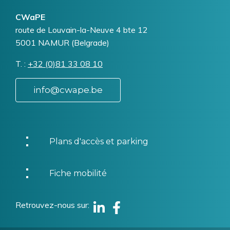
CWaPE
Addresse
route de Louvain-la-Neuve 4 bte 12
5001
NAMUR (Belgrade)
T.
Téléphone
+32 (0)81 33 08 10
info@cwape.be
Plans d'accès et parking
Fiche mobilité
Retrouvez-nous sur
Linkedin
Facebook