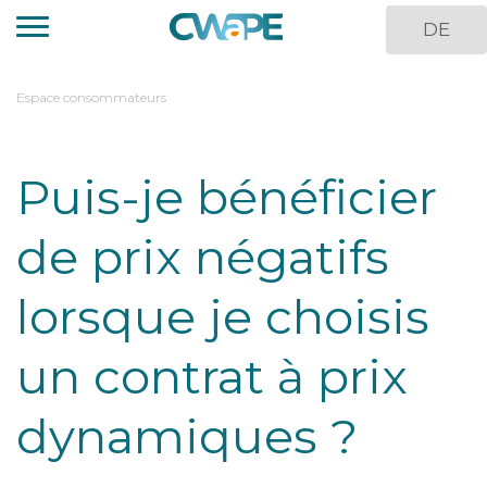
Aller
DE
au
contenu
principal
You
Espace consommateurs
are
here
Puis-je bénéficier
de prix négatifs
lorsque je choisis
un contrat à prix
dynamiques ?