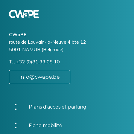
Logo
Image
CWaPE
Addresse
route de Louvain-la-Neuve 4 bte 12
5001
NAMUR (Belgrade)
T.
Téléphone
+32 (0)81 33 08 10
info@cwape.be
Plans d'accès et parking
Fiche mobilité