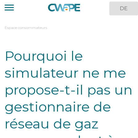
Aller
DE
au
contenu
principal
You
Espace consommateurs
are
here
Pourquoi le
simulateur ne me
propose-t-il pas un
gestionnaire de
réseau de gaz