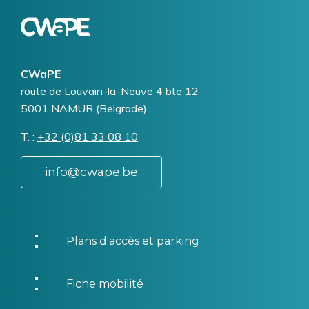
Logo
Image
CWaPE
Addresse
route de Louvain-la-Neuve 4 bte 12
5001
NAMUR (Belgrade)
T.
Téléphone
+32 (0)81 33 08 10
info@cwape.be
Plans d'accès et parking
Fiche mobilité