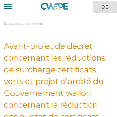
Skip
DE
to
main
content
You
Espace secteur de l'énergie
are
here
Avant-projet de décret
concernant les réductions
de surcharge certificats
verts et projet d’arrêté du
Gouvernement wallon
concernant la réduction
des quotas de certificats