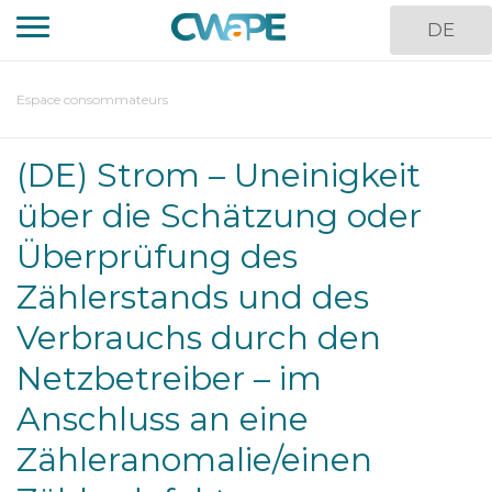
Skip
DE
to
main
content
You
Espace consommateurs
are
here
(DE) Strom – Uneinigkeit
über die Schätzung oder
Überprüfung des
Zählerstands und des
Verbrauchs durch den
Netzbetreiber – im
Anschluss an eine
Zähleranomalie/einen