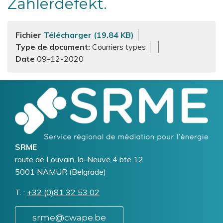
Zählerdefekt.
Fichier
Télécharger (19.84 KB)
Type de document
Courriers types
09-12-2020
Logo
Image
SRME
Addresse
route de Louvain-la-Neuve 4 bte 12
5001
NAMUR (Belgrade)
T.
Téléphone
+32 (0)81 32 53 02
srme@cwape.be