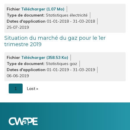
Fichier
Télécharger (1.07 Mo)
Type de document
Statistiques électricité
Dates d'application
01-01-2018
-
31-03-2018
25-07-2019
Situation du marché du gaz pour le 1er
trimestre 2019
Fichier
Télécharger (358.53 Ko)
Type de document
Statistiques gaz
Dates d'application
01-01-2019
-
31-03-2019
06-06-2019
Pagination
Page
1
Dernière
Last »
courante
page
Logo
Image