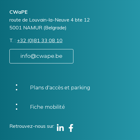
CWaPE
Addresse
route de Louvain-la-Neuve 4 bte 12
5001
NAMUR (Belgrade)
T.
Téléphone
+32 (0)81 33 08 10
info@cwape.be
Plans d'accès et parking
Fiche mobilité
Retrouvez-nous sur
Linkedin
Facebook