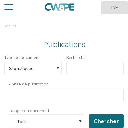
Aller
DE
au
contenu
principal
You
Accueil
are
here
Publications
Type de document
Recherche
Année de publication
Langue du document
Chercher