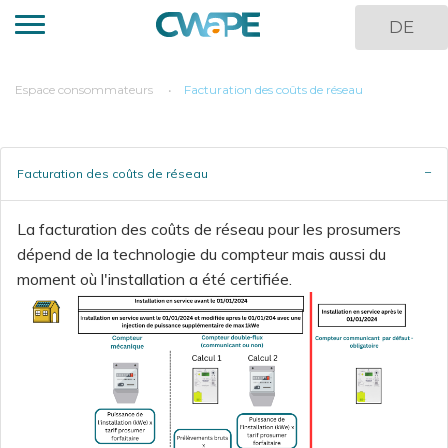
Skip
DE
to
main
content
You
Espace consommateurs
Facturation des coûts de réseau
are
here
Facturation des coûts de réseau
La facturation des coûts de réseau pour les prosumers
dépend de la technologie du compteur mais aussi du
moment où l'installation a été certifiée.
Image