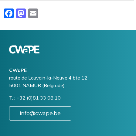
Facebook
Mastodon
Email
Logo
Image
CWaPE
Addresse
route de Louvain-la-Neuve 4 bte 12
5001
NAMUR (Belgrade)
T.
Téléphone
+32 (0)81 33 08 10
info@cwape.be