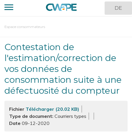
Skip
DE
to
main
content
You
Espace consommateurs
are
here
Contestation de
l'estimation/correction de
vos données de
consommation suite à une
défectuosité du compteur
Fichier
Télécharger (20.02 KB)
Type de document
Courriers types
09-12-2020