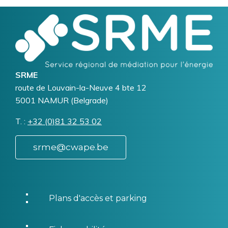
Logo
Image
SRME
Addresse
route de Louvain-la-Neuve 4 bte 12
5001
NAMUR (Belgrade)
T.
Téléphone
+32 (0)81 32 53 02
srme@cwape.be
Plans d'accès et parking