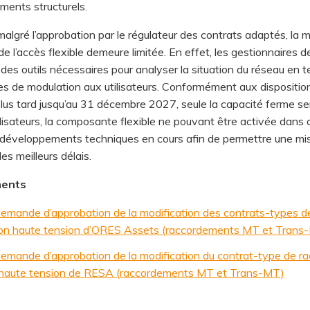
ments structurels.
malgré l’approbation par le régulateur des contrats adaptés, la
e l’accès flexible demeure limitée. En effet, les gestionnaires d
es outils nécessaires pour analyser la situation du réseau en t
s de modulation aux utilisateurs. Conformément aux disposition
plus tard jusqu’au 31 décembre 2027, seule la capacité ferme s
ilisateurs, la composante flexible ne pouvant être activée dans
 développements techniques en cours afin de permettre une mi
s meilleurs délais.
ments
 demande d’approbation de la modification des contrats-types d
ution haute tension d’ORES Assets (raccordements MT et Trans
 demande d’approbation de la modification du contrat-type de r
on haute tension de RESA (raccordements MT et Trans-MT)