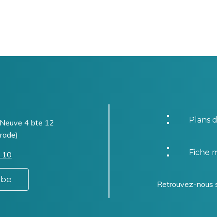
Plans d
-Neuve 4 bte 12
rade)
Fiche m
 10
.be
Retrouvez-nous 