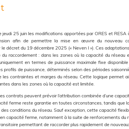
t
jeudi 25 juin les modifications apportées par ORES et RESA à
nsion afin de permettre la mise en œuvre du nouveau cad
r le décret du 19 décembre 2025 (« Neven I »). Ces adaptations
 du raccordement : dans les zones où la capacité du réseau es
ni uniquement en termes de puissance maximale fixe disponible
 profils de puissance, déterminés selon des périodes saisonniè
e les contraintes et marges du réseau. Cette logique permet ainsi
antes dans les zones où la capacité est limitée.
es contrats peuvent prévoir l’attribution combinée d’une capaci
acité ferme reste garantie en toutes circonstances, tandis que la
des conditions du réseau. Sauf exception, cette capacité flexib
t en capacité ferme, notamment à la suite de renforcements du
 transitoire permettant de raccorder plus rapidement de nouveaux 