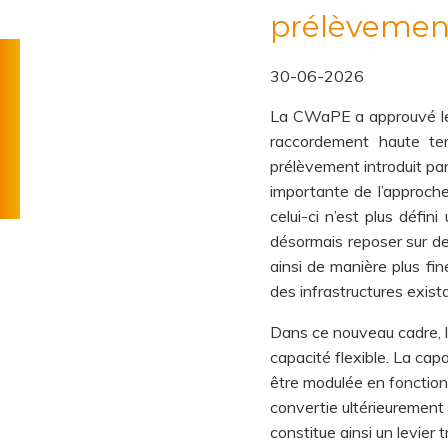
prélèvemen
Toolbox
Obligations
30-06-2026
Acteurs
GRD
Obligations
La CWaPE a approuvé le 
de
fournisseurs
raccordement haute te
Règlement
l'énergie
prélèvement introduit pa
technique
importante de l’approche
Tarifs
celui-ci n’est plus défi
de
désormais reposer sur des
distribution
ainsi de manière plus fin
des infrastructures exist
Dans ce nouveau cadre, l
capacité flexible. La cap
être modulée en fonction 
convertie ultérieuremen
constitue ainsi un levier