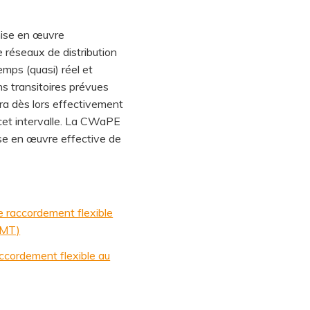
 mise en œuvre
e réseaux de distribution
emps (quasi) réel et
s transitoires prévues
era dès lors effectivement
 cet intervalle. La CWaPE
se en œuvre effective de
e raccordement flexible
-MT)
accordement flexible au