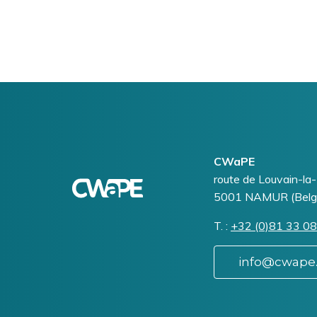
Logo
Image
CWaPE
Addresse
route de Louvain-la
5001
NAMUR (Belg
T.
Téléphone
+32 (0)81 33 08
info@cwape