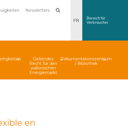
Recherche
uigkeiten
Newsletters
Bereich für
FR
Verbraucher
×
Suche
eitigkeiten
Geltendes
Dokumentationszentrum
Recht für den
/ Bibliothek
wallonischen
Energiemarkt
exible en