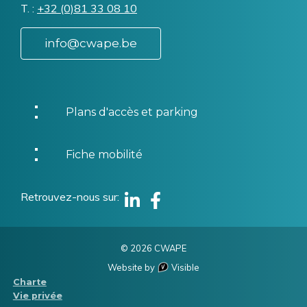
T.
Téléphone
+32 (0)81 33 08 10
info@cwape.be
Plans d'accès et parking
Fiche mobilité
Retrouvez-nous sur
Linkedin
Facebook
© 2026 CWAPE
Website by
Visible
Menu
Charte
Vie privée
Pied