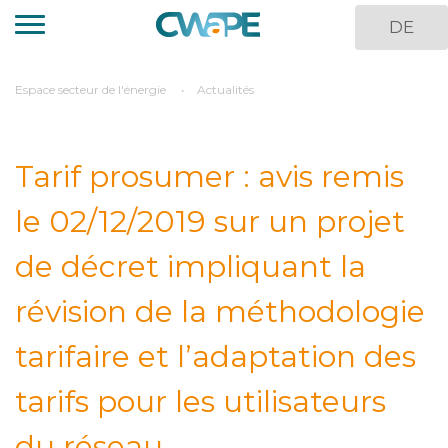
Aller
DE
au
contenu
principal
You
Espace secteur de l'énergie
Actualités
are
here
Tarif prosumer : avis remis
le 02/12/2019 sur un projet
de décret impliquant la
révision de la méthodologie
tarifaire et l’adaptation des
tarifs pour les utilisateurs
du réseau