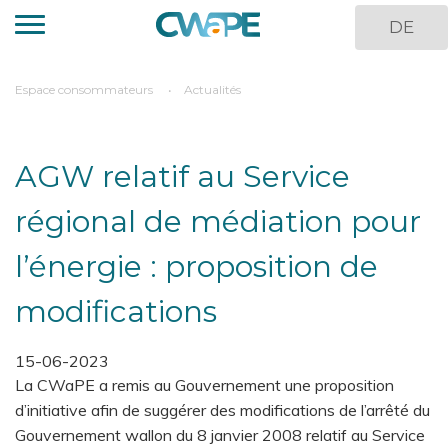
Aller
DE
au
contenu
principal
You
Espace consommateurs
Actualités
are
here
AGW relatif au Service
régional de médiation pour
l’énergie : proposition de
modifications
15-06-2023
La CWaPE a remis au Gouvernement une proposition
d’initiative afin de suggérer des modifications de l’arrêté du
Gouvernement wallon du 8 janvier 2008 relatif au Service