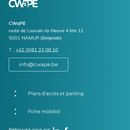
CWaPE
Addresse
route de Louvain-la-Neuve 4 bte 12
5001
NAMUR (Belgrade)
T.
Téléphone
+32 (0)81 33 08 10
info@cwape.be
Plans d'accès et parking
Fiche mobilité
Retrouvez-nous sur