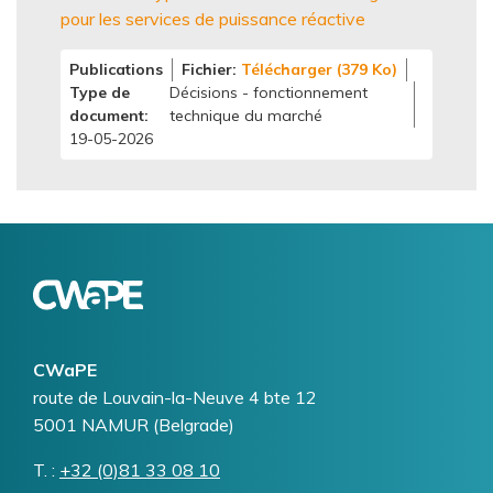
pour les services de puissance réactive
Publications
Fichier
Télécharger (379 Ko)
Type de
Décisions - fonctionnement
document
technique du marché
19-05-2026
Logo
Image
CWaPE
Addresse
route de Louvain-la-Neuve 4 bte 12
5001
NAMUR (Belgrade)
T.
Téléphone
+32 (0)81 33 08 10