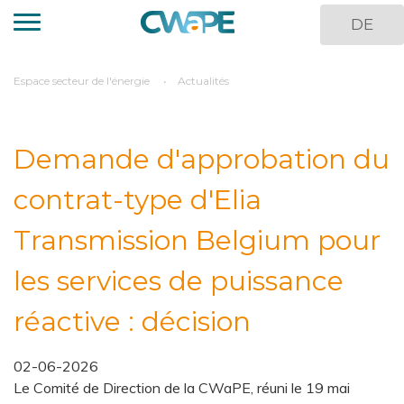
Aller
DE
au
contenu
principal
You
Espace secteur de l'énergie
Actualités
are
here
Demande d'approbation du
contrat-type d'Elia
Transmission Belgium pour
les services de puissance
réactive : décision
02-06-2026
Le Comité de Direction de la CWaPE, réuni le 19 mai