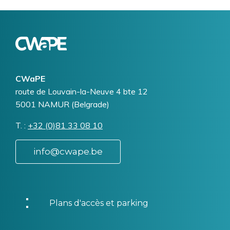
Logo
Image
CWaPE
Addresse
route de Louvain-la-Neuve 4 bte 12
5001
NAMUR (Belgrade)
T.
Téléphone
+32 (0)81 33 08 10
info@cwape.be
Plans d'accès et parking