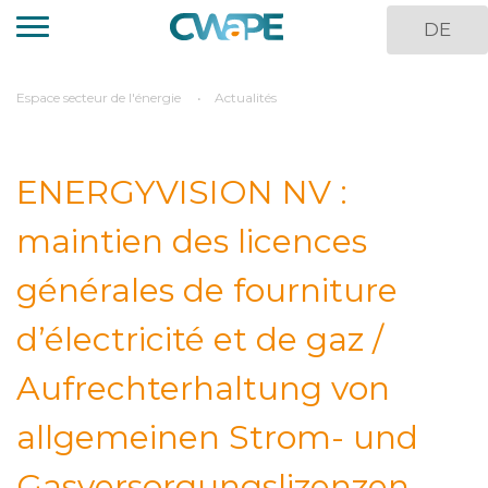
Aller
DE
au
contenu
principal
You
Espace secteur de l'énergie
Actualités
are
here
ENERGYVISION NV :
maintien des licences
générales de fourniture
d’électricité et de gaz /
Aufrechterhaltung von
allgemeinen Strom- und
Gasversorgungslizenzen