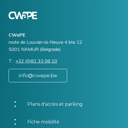
Logo
Image
CWaPE
Addresse
route de Louvain-la-Neuve 4 bte 12
5001
NAMUR (Belgrade)
T.
Téléphone
+32 (0)81 33 08 10
info@cwape.be
Plans d'accès et parking
Fiche mobilité