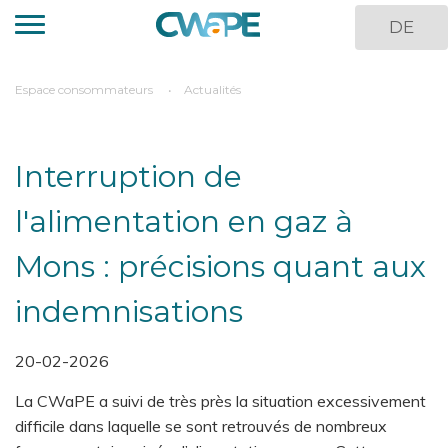
Aller
DE
au
contenu
principal
You
Espace consommateurs
Actualités
are
here
Interruption de
l'alimentation en gaz à
Mons : précisions quant aux
indemnisations
20-02-2026
La CWaPE a suivi de très près la situation excessivement
difficile dans laquelle se sont retrouvés de nombreux