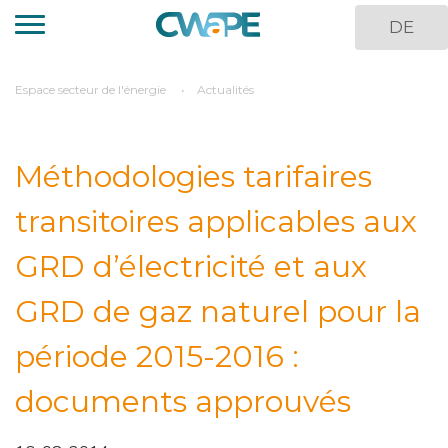
Aller
DE
au
contenu
principal
You
Espace secteur de l'énergie
Actualités
are
here
Méthodologies tarifaires
transitoires applicables aux
GRD d’électricité et aux
GRD de gaz naturel pour la
période 2015-2016 :
documents approuvés