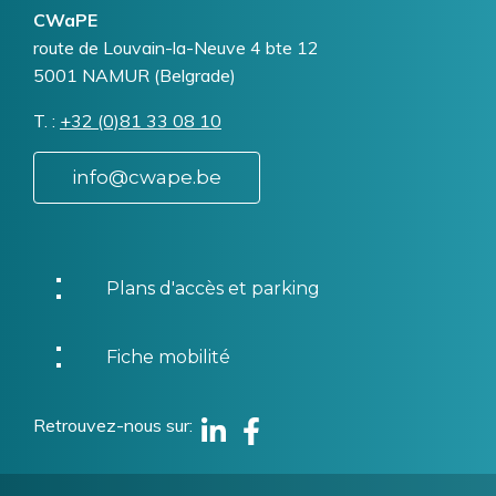
CWaPE
Addresse
route de Louvain-la-Neuve 4 bte 12
5001
NAMUR (Belgrade)
T.
Téléphone
+32 (0)81 33 08 10
info@cwape.be
Plans d'accès et parking
Fiche mobilité
Retrouvez-nous sur
Linkedin
Facebook