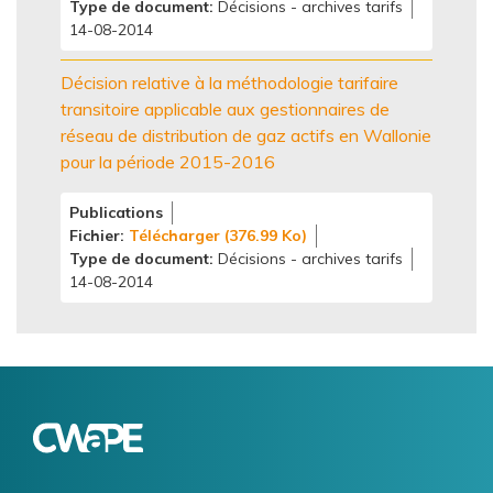
Type de document
Décisions - archives tarifs
14-08-2014
Décision relative à la méthodologie tarifaire
transitoire applicable aux gestionnaires de
réseau de distribution de gaz actifs en Wallonie
pour la période 2015-2016
Publications
Fichier
Télécharger (376.99 Ko)
Type de document
Décisions - archives tarifs
14-08-2014
Logo
Image