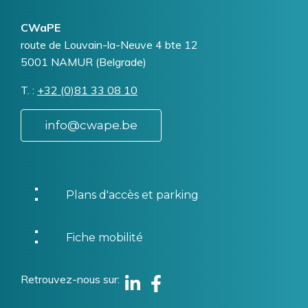
CWaPE
Addresse
route de Louvain-la-Neuve 4 bte 12
5001
NAMUR (Belgrade)
T.
Téléphone
+32 (0)81 33 08 10
info@cwape.be
Plans d'accès et parking
Fiche mobilité
Retrouvez-nous sur
Linkedin
Facebook