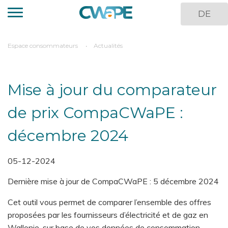
Aller
DE
au
contenu
principal
You
Espace consommateurs
Actualités
are
here
Mise à jour du comparateur
de prix CompaCWaPE :
décembre 2024
05-12-2024
Dernière mise à jour de CompaCWaPE : 5 décembre 2024
Cet outil vous permet de comparer l’ensemble des offres
proposées par les fournisseurs d’électricité et de gaz en
Wallonie, sur base de vos données de consommation