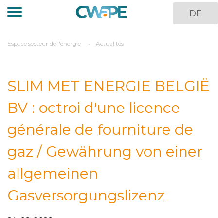
Aller
DE
au
contenu
principal
You
Espace secteur de l'énergie
Actualités
are
here
SLIM MET ENERGIE BELGIË
BV : octroi d'une licence
générale de fourniture de
gaz / Gewährung von einer
allgemeinen
Gasversorgungslizenz