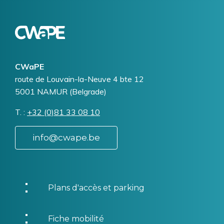
Logo
Image
CWaPE
Addresse
route de Louvain-la-Neuve 4 bte 12
5001
NAMUR (Belgrade)
T.
Téléphone
+32 (0)81 33 08 10
info@cwape.be
Plans d'accès et parking
Fiche mobilité