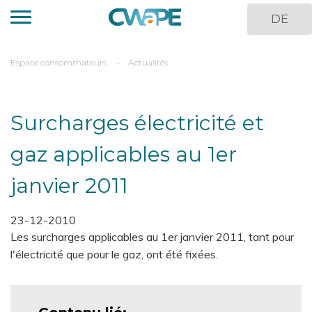
Aller
DE
au
contenu
principal
You
Espace consommateurs
Actualités
are
here
Surcharges électricité et
gaz applicables au 1er
janvier 2011
23-12-2010
Les surcharges applicables au 1er janvier 2011, tant pour
l'électricité que pour le gaz, ont été fixées.