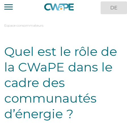
Aller
DE
au
contenu
principal
You
Espace consommateurs
are
here
Quel est le rôle de
la CWaPE dans le
cadre des
communautés
d’énergie ?