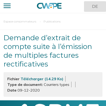
Aller
DE
au
contenu
principal
You
Espace consommateurs
Publications
are
here
Demande d’extrait de
compte suite à l’émission
de multiples factures
rectificatives
Fichier
Télécharger (14.29 Ko)
Type de document
Courriers types
09-12-2020