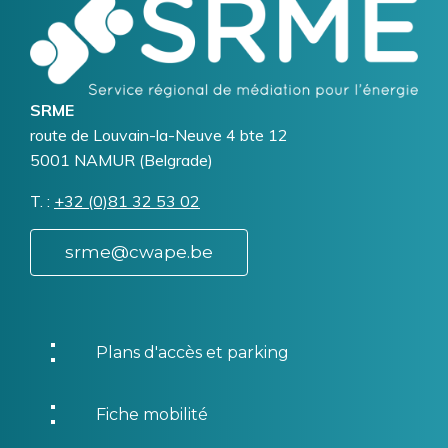
Logo
Image
SRME
Addresse
route de Louvain-la-Neuve 4 bte 12
5001
NAMUR (Belgrade)
T.
Téléphone
+32 (0)81 32 53 02
srme@cwape.be
Plans d'accès et parking
Fiche mobilité