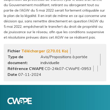
du Gouvernement modifiant, retirant ou abrogeant tout ou
partie de l’AGW du 5 mai 2022 serait fortement critiquable sur
le plan de la légalité. Il en irait de même en ce qui concerne une
décision qui, sans remettre directement en question l’AGW du
5 mai 2022, empêcherait le transfert du droit de propriété ou
de jouissance sur le réseau, afin que les conditions suspensive
et résolutoire prévues dans cet AGW ne se réalisent pas.
Fichier
Télécharger (270.01 Ko)
Type de
Avis/Propositions à portée
document
individuelle
Référence CWAPE
CD-24k07-CWaPE-0953
07-11-2024
Logo
Image