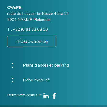
CWaPE
Addresse
route de Louvain-la-Neuve 4 bte 12
5001
NAMUR (Belgrade)
T.
Téléphone
+32 (0)81 33 08 10
info@cwape.be
Plans d'accès et parking
Fiche mobilité
Retrouvez-nous sur
Linkedin
Facebook