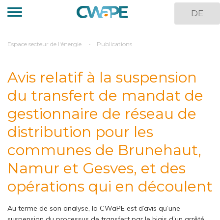
Aller
DE
au
contenu
principal
You
Espace secteur de l'énergie
Publications
are
here
Avis relatif à la suspension
du transfert de mandat de
gestionnaire de réseau de
distribution pour les
communes de Brunehaut,
Namur et Gesves, et des
opérations qui en découlent
Au terme de son analyse, la CWaPE est d’avis qu’une
suspension du processus de transfert par le biais d’un arrêté