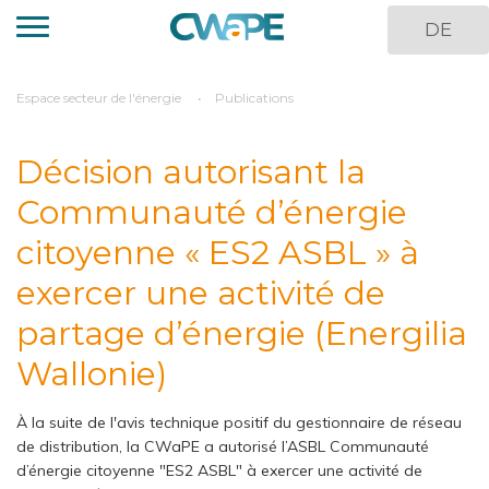
Aller
DE
au
contenu
principal
You
Espace secteur de l'énergie
Publications
are
here
Décision autorisant la
Communauté d’énergie
citoyenne « ES2 ASBL » à
exercer une activité de
partage d’énergie (Energilia
Wallonie)
À la suite de l'avis technique positif du gestionnaire de réseau
de distribution, la CWaPE a autorisé l’ASBL Communauté
d’énergie citoyenne "ES2 ASBL" à exercer une activité de