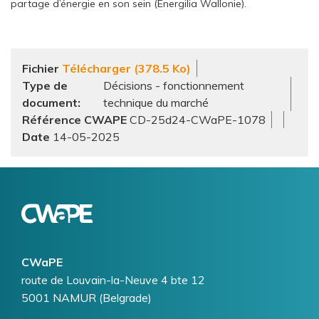
partage d’énergie en son sein (Energilia Wallonie).
Fichier
Télécharger (378.5 Ko)
Type de
Décisions - fonctionnement
document
technique du marché
Référence CWAPE
CD-25d24-CWaPE-1078
14-05-2025
Logo
Image
CWaPE
Addresse
route de Louvain-la-Neuve 4 bte 12
5001
NAMUR (Belgrade)