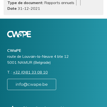
Type de document
Rapports annuels
31-12-2021
Logo
Image
CWaPE
Addresse
route de Louvain-la-Neuve 4 bte 12
5001
NAMUR (Belgrade)
T.
Téléphone
+32 (0)81 33 08 10
info@cwape.be