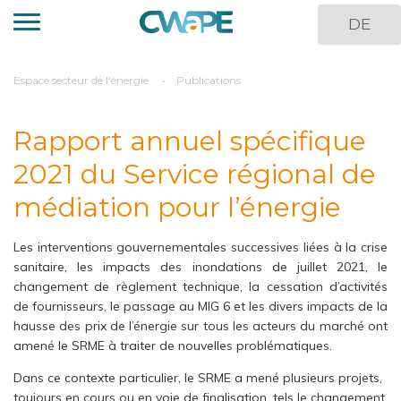
Aller
DE
au
contenu
principal
You
Espace secteur de l'énergie
Publications
are
here
Rapport annuel spécifique
2021 du Service régional de
médiation pour l’énergie
Les interventions gouvernementales successives liées à la crise
sanitaire, les impacts des inondations de juillet 2021, le
changement de règlement technique, la cessation d’activités
de fournisseurs, le passage au MIG 6 et les divers impacts de la
hausse des prix de l’énergie sur tous les acteurs du marché ont
amené le SRME à traiter de nouvelles problématiques.
Dans ce contexte particulier, le SRME a mené plusieurs projets,
toujours en cours ou en voie de finalisation, tels le changement