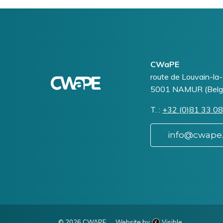
Logo
Image
CWaPE
Addresse
route de Louvain-la
5001
NAMUR (Belg
T.
Téléphone
+32 (0)81 33 08
info@cwape
© 2026 CWAPE
Website by
Visible