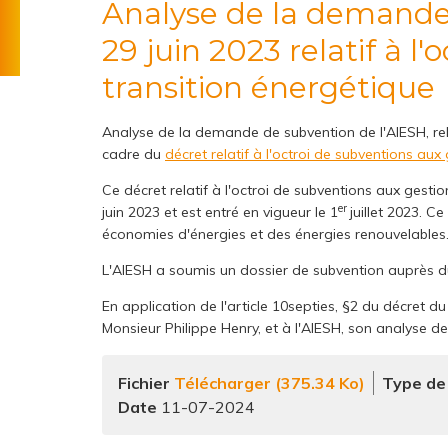
here
Analyse de la demande de subvention de l'AIESH dans le cadre du décret du
Tarif
Règlement
l'énergie
social
technique
29 juin 2023 relatif à l
Une
Tarifs
question
de
transition énergétique
?
distribution
Un
Analyse de la demande de subvention de l'AIESH, rel
litige
cadre du
décret relatif à l'octroi de subventions aux
?
Ce décret relatif à l'octroi de subventions aux gesti
er
juin 2023 et est entré en vigueur le 1
juillet 2023. C
économies d'énergies et des énergies renouvelables
L'AIESH a soumis un dossier de subvention auprès du 
En application de l'article 10septies, §2 du décret 
Monsieur Philippe Henry, et à l'AIESH, son analyse d
Fichier
Télécharger (375.34 Ko)
Type de
11-07-2024