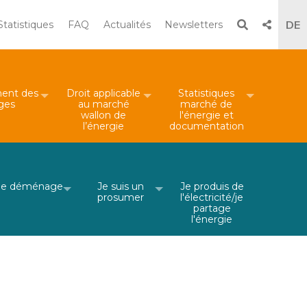
Recherche
DE
Statistiques
FAQ
Actualités
Newsletters
×
Rechercher
ent des
Droit applicable
Statistiques
iges
au marché
marché de
wallon de
l'énergie et
l’énergie
documentation
Je déménage
Je suis un
Je produis de
prosumer
l'électricité/je
partage
l'énergie