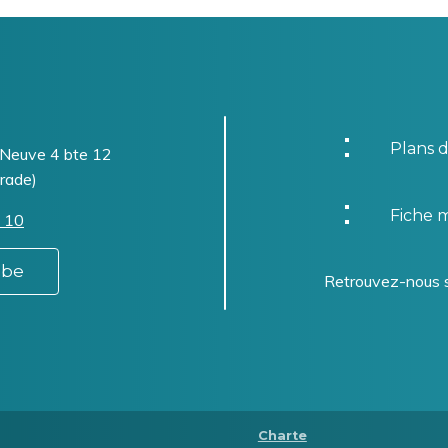
Plans d
-Neuve 4 bte 12
rade)
Fiche m
 10
.be
Retrouvez-nous 
Menu
Charte