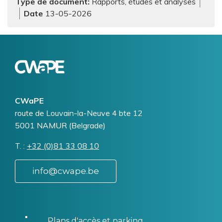
Type de document
Rapports, études et analyses
13-05-2026
Logo
Image
CWaPE
Addresse
route de Louvain-la-Neuve 4 bte 12
5001
NAMUR (Belgrade)
T.
Téléphone
+32 (0)81 33 08 10
info@cwape.be
Plans d'accès et parking